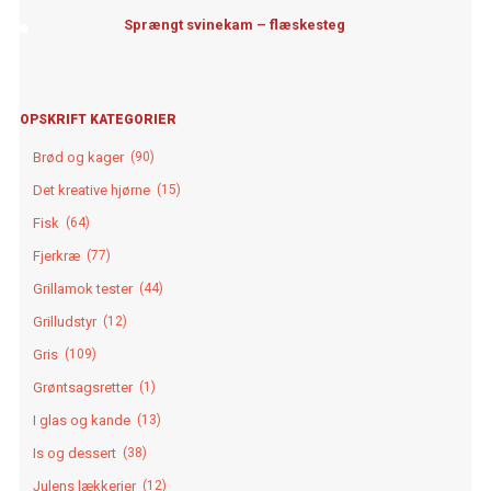
Sprængt svinekam – flæskesteg
OPSKRIFT KATEGORIER
Brød og kager
(90)
Det kreative hjørne
(15)
Fisk
(64)
Fjerkræ
(77)
Grillamok tester
(44)
Grilludstyr
(12)
Gris
(109)
Grøntsagsretter
(1)
I glas og kande
(13)
Is og dessert
(38)
Julens lækkerier
(12)