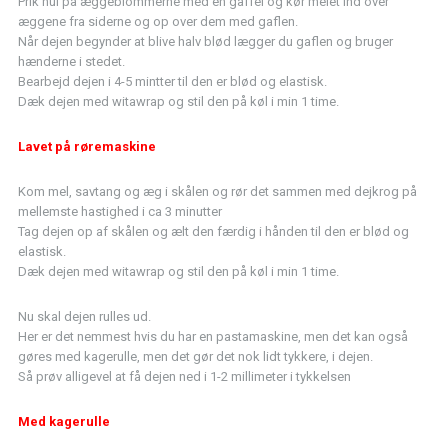
Prik hul på æggeblommerne med en gaffel og kør melet ind over
æggene fra siderne og op over dem med gaflen.
Når dejen begynder at blive halv blød lægger du gaflen og bruger
hænderne i stedet.
Bearbejd dejen i 4-5 mintter til den er blød og elastisk.
Dæk dejen med witawrap og stil den på køl i min 1 time.
Lavet på røremaskine
Kom mel, savtang og æg i skålen og rør det sammen med dejkrog på
mellemste hastighed i ca 3 minutter
Tag dejen op af skålen og ælt den færdig i hånden til den er blød og
elastisk.
Dæk dejen med witawrap og stil den på køl i min 1 time.
Nu skal dejen rulles ud.
Her er det nemmest hvis du har en pastamaskine, men det kan også
gøres med kagerulle, men det gør det nok lidt tykkere, i dejen.
Så prøv alligevel at få dejen ned i 1-2 millimeter i tykkelsen
Med kagerulle