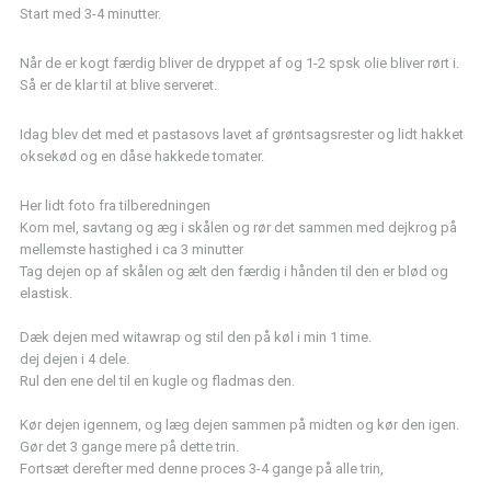
Start med 3-4 minutter.
Når de er kogt færdig bliver de dryppet af og 1-2 spsk olie bliver rørt i.
Så er de klar til at blive serveret.
Idag blev det med et pastasovs lavet af grøntsagsrester og lidt hakket
oksekød og en dåse hakkede tomater.
Her lidt foto fra tilberedningen
Kom mel, savtang og æg i skålen og rør det sammen med dejkrog på
mellemste hastighed i ca 3 minutter
Tag dejen op af skålen og ælt den færdig i hånden til den er blød og
elastisk.
Dæk dejen med witawrap og stil den på køl i min 1 time.
dej dejen i 4 dele.
Rul den ene del til en kugle og fladmas den.
Kør dejen igennem, og læg dejen sammen på midten og kør den igen.
Gør det 3 gange mere på dette trin.
Fortsæt derefter med denne proces 3-4 gange på alle trin,