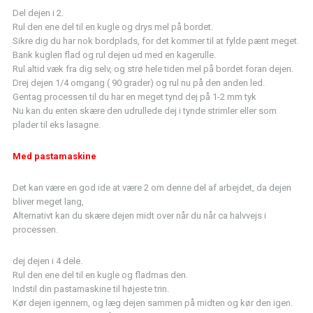
Del dejen i 2.
Rul den ene del til en kugle og drys mel på bordet.
Sikre dig du har nok bordplads, for det kommer til at fylde pænt meget.
Bank kuglen flad og rul dejen ud med en kagerulle.
Rul altid væk fra dig selv, og strø hele tiden mel på bordet foran dejen.
Drej dejen 1/4 omgang ( 90 grader) og rul nu på den anden led.
Gentag processen til du har en meget tynd dej på 1-2 mm tyk
Nu kan du enten skære den udrullede dej i tynde strimler eller som
plader til eks lasagne.
Med pastamaskine
Det kan være en god ide at være 2 om denne del af arbejdet, da dejen
bliver meget lang,
Alternativt kan du skære dejen midt over når du når ca halvvejs i
processen.
dej dejen i 4 dele.
Rul den ene del til en kugle og fladmas den.
Indstil din pastamaskine til højeste trin.
Kør dejen igennem, og læg dejen sammen på midten og kør den igen.