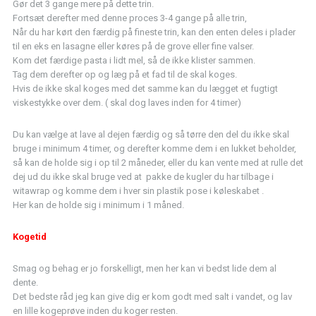
Gør det 3 gange mere på dette trin.
Fortsæt derefter med denne proces 3-4 gange på alle trin,
Når du har kørt den færdig på fineste trin, kan den enten deles i plader
til en eks en lasagne eller køres på de grove eller fine valser.
Kom det færdige pasta i lidt mel, så de ikke klister sammen.
Tag dem derefter op og læg på et fad til de skal koges.
Hvis de ikke skal koges med det samme kan du lægget et fugtigt
viskestykke over dem. ( skal dog laves inden for 4 timer)
Du kan vælge at lave al dejen færdig og så tørre den del du ikke skal
bruge i minimum 4 timer, og derefter komme dem i en lukket beholder,
så kan de holde sig i op til 2 måneder, eller du kan vente med at rulle det
dej ud du ikke skal bruge ved at pakke de kugler du har tilbage i
witawrap og komme dem i hver sin plastik pose i køleskabet .
Her kan de holde sig i minimum i 1 måned.
Kogetid
Smag og behag er jo forskelligt, men her kan vi bedst lide dem al
dente.
Det bedste råd jeg kan give dig er kom godt med salt i vandet, og lav
en lille kogeprøve inden du koger resten.