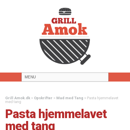
Grill Amok.dk
>
Opskrifter
>
Mad med Tang
>
Pasta hjemmelavet
med tang
Pasta hjemmelavet
med tang