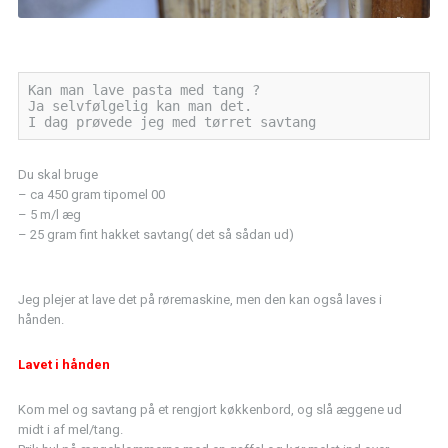
Kan man lave pasta med tang ?

Ja selvfølgelig kan man det.

I dag prøvede jeg med tørret savtang
Du skal bruge
– ca 450 gram tipomel 00
– 5 m/l æg
– 25 gram fint hakket savtang( det så sådan ud)
Jeg plejer at lave det på røremaskine, men den kan også laves i
hånden.
Lavet i hånden
Kom mel og savtang på et rengjort køkkenbord, og slå æggene ud
midt i af mel/tang.