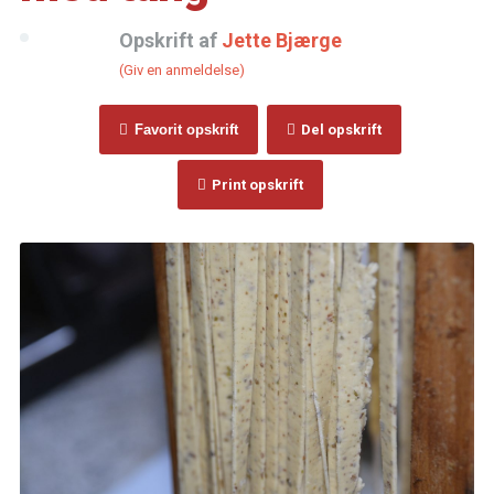
Opskrift af
Jette Bjærge
(Giv en anmeldelse)
Favorit opskrift
Del opskrift
Print opskrift