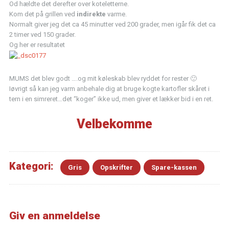
Od hældte det derefter over koteletterne.
Kom det på grillen ved
indirekte
varme.
Normalt giver jeg det ca 45 minutter ved 200 grader, men igår fik det ca
2 timer ved 150 grader.
Og her er resultatet
MUMS det blev godt ….og mit køleskab blev ryddet for rester 🙂
Iøvrigt så kan jeg varm anbehale dig at bruge kogte kartofler skåret i
tern i en simreret…det “koger” ikke ud, men giver et lækker bid i en ret.
Velbekomme
Kategori:
Gris
Opskrifter
Spare-kassen
Giv en anmeldelse