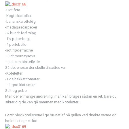
-Lidt feta
-Kogte kartofler
-bananskalotteløg
-madagascarpeber
-½ bundt forårsløg
-1½ peberfrugt.
-4 portebello
-lidt flødefraiche
– lidt mornaysovs
– lidt alm piskefløde
Så det eneste der skulle tilsættes var
-Koteletter
-1 ds hakket tomater
– 1 god klat smør
Salt og peber
Men der er mange andre ting, man kan bruge i sådan en ret, bare du
sikrer dig de kan gå sammen med koteletter.
Først blev kotelleterne lige brunet af på grillen ved direkte varme og
hældt i et egnet fad