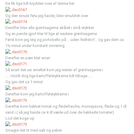
De fik lige lidt krydderi over af denne her
Og den smule feta jeg havde, blev smuldret over
Derefter blev alle grøntsagerne skåret i små stykker.
Og en pande gjort klar til lige at sautere grøntsagerne
Først kom jeg løg og portobello på ….uden fedtstof… og gav dem ca
1½ minut under konstant omrøring
Derefter en pæn klat smør
Så snart det var smeltet kom jeg resten af grøntsagerne i
……Holdt dog lige kartoffelstykkerne lidt tilbage……
Og gav det ca 1 minut.
Derefter kom jeg kartoffelstykkerne i
Derefter kom hakket tomat og flødefraiche, mornaysovs, fløde og 1 dl
vand i ( så jeg havde ca 4 dl væde ud over de hakkede tomater)
Lod det koge op
Smagte det til med salt og peber.