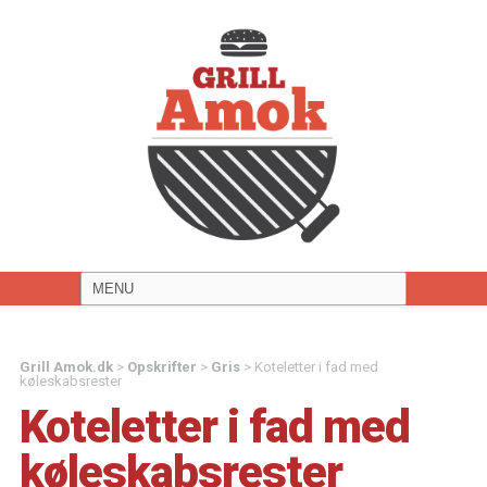
Grill Amok.dk
>
Opskrifter
>
Gris
>
Koteletter i fad med
køleskabsrester
Koteletter i fad med
køleskabsrester